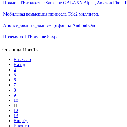
Новые LTE-гаджеты: Samsung GALAXY Alpha, Amazon Fire HDX
Мобильная коммерция принесла Tele2 миллиард.
Анонсирован первый смартфон на Android One
Почему VoLTE лучше Skype
Страница 11 из 13
В начало
Назад
4
5
6
7
8
9
10
11
12
13
Вперёд
В конец