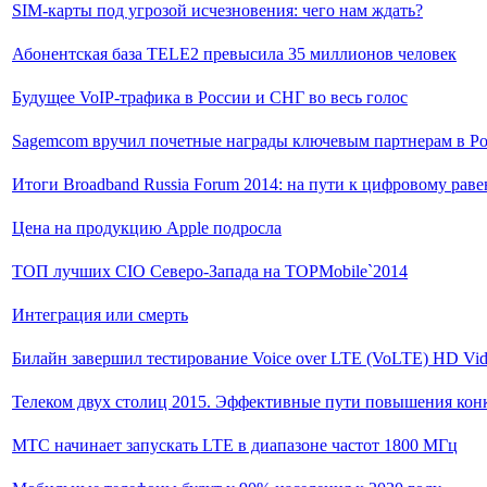
SIM-карты под угрозой исчезновения: чего нам ждать?
Абонентская база TELE2 превысила 35 миллионов человек
Будущее VoIP-трафика в России и СНГ во весь голос
Sagemcom вручил почетные награды ключевым партнерам в Ро
Итоги Broadband Russia Forum 2014: на пути к цифровому раве
Цена на продукцию Apple подросла
ТОП лучших CIO Северо-Запада на TOPMobile`2014
Интеграция или смерть
Билайн завершил тестирование Voice over LTE (VoLTE) HD Vide
Телеком двух столиц 2015. Эффективные пути повышения конк
МТС начинает запускать LTE в диапазоне частот 1800 МГц