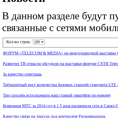
В данном разделе будут п
связанные с сетями мобил
Кол-во строк:
ФОРУМ «TELECOM & MEDIA» на международной выставке 
Развитие ТВ отрасли обсудили на выставке-форуме CSTB Tele
За качество ответишь
Трёхкратный рост количества базовых станций стандарта LTE з
Три способа использовать ваш старый смартфон по-новому
Компания МТС за 2014 год в 1,5 раза расширила сеть в Санкт
Качество связи на трассах под контролем Роскомнадзора