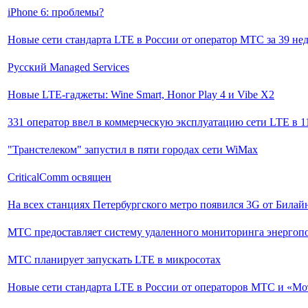
iPhone 6: проблемы?
Новые сети стандарта LTE в России от оператор МТС за 39 не
Русский Managed Services
Новые LTE-гаджеты: Wine Smart, Honor Play 4 и Vibe X2
331 оператор ввел в коммерческую эксплуатацию сети LTE в 1
"Транстелеком" запустил в пяти городах сети WiMax
CriticalComm освящен
На всех станциях Петербургского метро появился 3G от Билай
МТС предоставляет систему удаленного мониторинга энергоп
МТС планирует запускать LTE в микросотах
Новые сети стандарта LTE в России от операторов МТС и «Мот