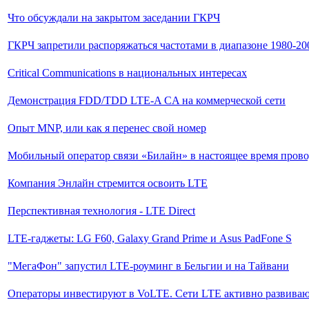
Что обсуждали на закрытом заседании ГКРЧ
ГКРЧ запретили распоряжаться частотами в диапазоне 1980-2
Critical Communications в национальных интересах
Демонстрация FDD/TDD LTE-A CA на коммерческой сети
Опыт MNP, или как я перенес свой номер
Мобильный оператор связи «Билайн» в настоящее время пров
Компания Энлайн стремится освоить LTE
Перспективная технология - LTE Direct
LTE-гаджеты: LG F60, Galaxy Grand Prime и Asus PadFone S
"МегаФон" запустил LTE-роуминг в Бельгии и на Тайвани
Операторы инвестируют в VoLTE. Сети LTE активно развиваю