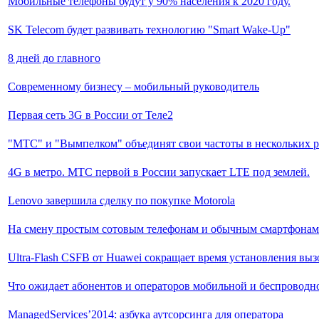
Мобильные телефоны будут у 90% населения к 2020 году.
SK Telecom будет развивать технологию "Smart Wake-Up"
8 дней до главного
Современному бизнесу – мобильный руководитель
Первая сеть 3G в России от Теле2
"МТС" и "Вымпелком" объединят свои частоты в нескольких р
4G в метро. МТС первой в России запускает LTE под землей.
Lenovo завершила сделку по покупке Motorola
На смену простым сотовым телефонам и обычным смартфонам
Ultra-Flash CSFB от Huawei сокращает время установления выз
Что ожидает абонентов и операторов мобильной и беспровод
ManagedServices’2014: азбука аутсорсинга для оператора