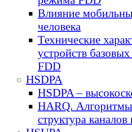
Влияние мобильных
человека
Технические хара
устройств базовы
FDD
HSDPA
HSDPA – высокоско
HARQ. Алгоритмы 
структура канало