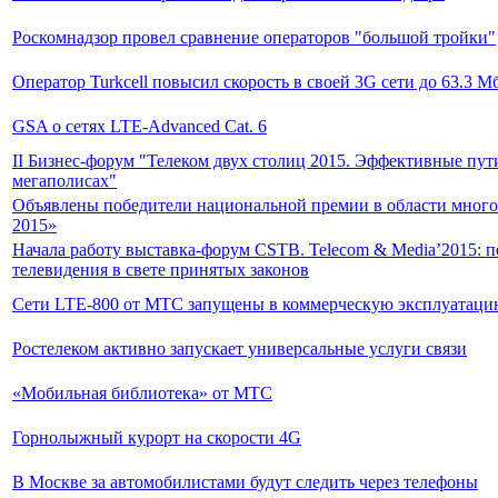
Роскомнадзор провел сравнение операторов "большой тройки"
Оператор Turkcell повысил скорость в своей 3G сети до 63.3 М
GSA о сетях LTE-Advanced Cat. 6
II Бизнес-форум "Телеком двух столиц 2015. Эффективные пу
мегаполисах"
Объявлены победители национальной премии в области мн
2015»
Начала работу выставка-форум CSTB. Telecom & Media’2015: п
телевидения в свете принятых законов
Сети LTE-800 от МТС запущены в коммерческую эксплуатаци
Ростелеком активно запускает универсальные услуги связи
«Мобильная библиотека» от МТС
Горнолыжный курорт на скорости 4G
В Москве за автомобилистами будут следить через телефоны