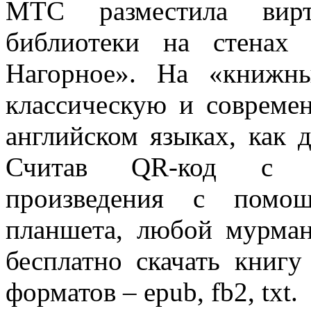
МТС разместила вирт
библиотеки на стенах 
Нагорное». На «книжн
классическую и совреме
английском языках, как д
Считав
QR
-код с «
произведения с помо
планшета, любой мурман
бесплатно скачать книг
форматов –
epub
,
fb
2,
txt
.