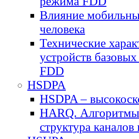
режима FDD
Влияние мобильных
человека
Технические хара
устройств базовы
FDD
HSDPA
HSDPA – высокоско
HARQ. Алгоритмы 
структура канало