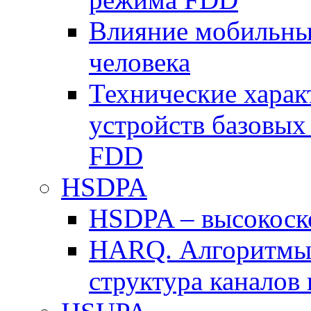
Влияние мобильных
человека
Технические хара
устройств базовы
FDD
HSDPA
HSDPA – высокоско
HARQ. Алгоритмы 
структура канало