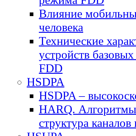
Влияние мобильных
человека
Технические хара
устройств базовы
FDD
HSDPA
HSDPA – высокоско
HARQ. Алгоритмы 
структура канало