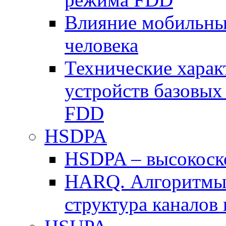
Влияние мобильных
человека
Технические хара
устройств базовы
FDD
HSDPA
HSDPA – высокоско
HARQ. Алгоритмы 
структура канало