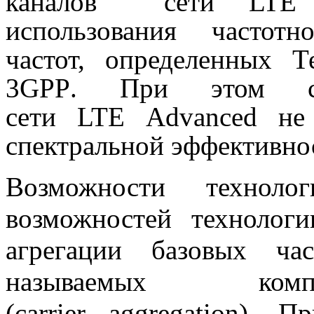
каналов сети
LTE
д
использования частот
частот
,
определенных Те
3
GPP
. При этом спе
сети
LTE
Advanced
не 
спектральной эффективно
Возможности технол
возможностей техноло
агрегации базовых ч
называемых комп
(
carrier
aggregation
). П