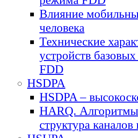
Влияние мобильных
человека
Технические хара
устройств базовы
FDD
HSDPA
HSDPA – высокоско
HARQ. Алгоритмы 
структура канало