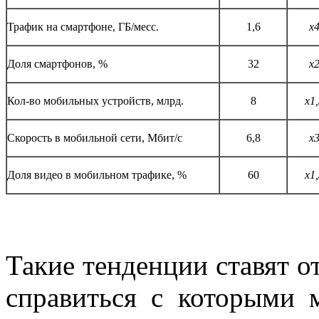
Трафик на смартфоне, ГБ/месс.
1,6
х
Доля смартфонов, %
32
х
Кол-во мобильных устройств, млрд.
8
х1
Скорость в мобильной сети, Мбит/с
6,8
х
Доля видео в мобильном трафике, %
60
х1
Такие тенденции ставят о
справиться с которыми 