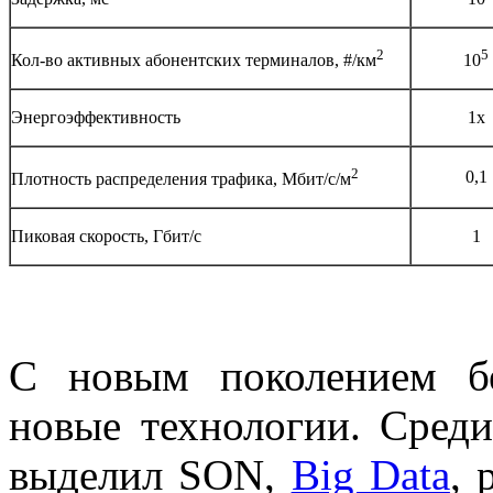
2
5
Кол-во активных абонентских терминалов, #/км
10
Энергоэффективность
1х
2
0,1
Плотность распределения трафика, Мбит/с/м
Пиковая скорость, Гбит/с
1
С новым поколением б
новые технологии. Сред
выделил SON,
Big Data
, 