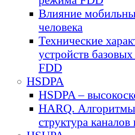
Влияние мобильных
человека
Технические хара
устройств базовы
FDD
HSDPA
HSDPA – высокоско
HARQ. Алгоритмы 
структура канало