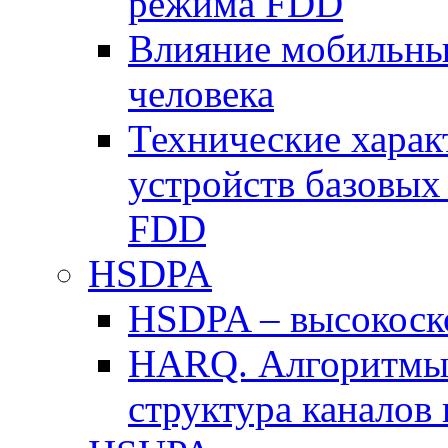
режима FDD
Влияние мобильных
человека
Технические хара
устройств базовы
FDD
HSDPA
HSDPA – высокоско
HARQ. Алгоритмы 
структура канало