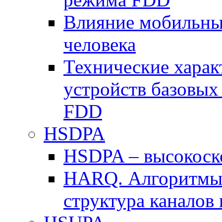
Влияние мобильных
человека
Технические хара
устройств базовы
FDD
HSDPA
HSDPA – высокоско
HARQ. Алгоритмы 
структура канало