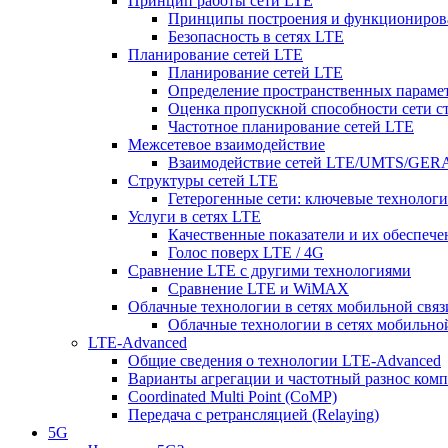
Принцип работы сети LTE
Принципы построения и функциониров
Безопасность в сетях LTE
Планирование сетей LTE
Планирование сетей LTE
Определение пространственных парамет
Оценка пропускной способности сети с
Частотное планирование сетей LTE
Межсетевое взаимодействие
Взаимодействие сетей LTE/UMTS/GE
Структуры сетей LTE
Гетерогенные сети: ключевые технологи
Услуги в сетях LTE
Качественные показатели и их обеспече
Голос поверх LTE / 4G
Сравнение LTE с другими технологиями
Сравнение LTE и WiMAX
Облачные технологии в сетях мобильной связ
Облачные технологии в сетях мобильно
LTE-Advanced
Общие сведения о технологии LTE-Advanced
Варианты агрегации и частотный разнос ком
Coordinated Multi Point (CoMP)
Передача с ретрансляцией (Relaying)
5G