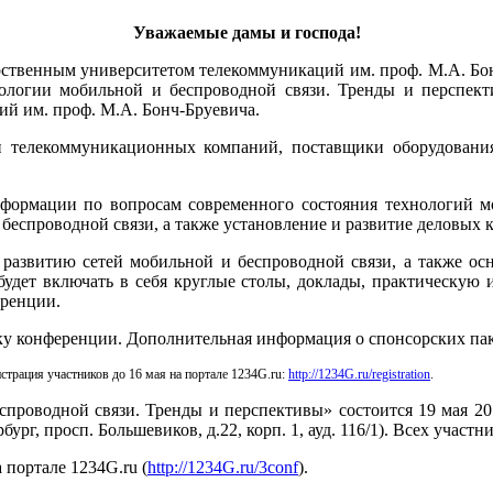
Уважаемые дамы и господа!
арственным университетом телекоммуникаций им. проф. М.А. Б
логии мобильной и беспроводной связи. Тренды и перспекти
ий им. проф. М.А. Бонч-Бруевича.
ки телекоммуникационных компаний, поставщики оборудовани
формации по вопросам современного состояния технологий мо
еспроводной связи, а также установление и развитие деловых к
азвитию сетей мобильной и беспроводной связи, а также ос
удет включать в себя круглые столы, доклады, практическую 
еренции.
ку конференции.
Дополнительная информация о спонсорских пак
трация участников до 16 мая на портале 1234G.ru:
http://1234G.ru/registration
.
проводной связи. Тренды и перспективы» состоится 19 мая 20
г, просп. Большевиков, д.22, корп. 1, ауд. 116/1). Всех участни
 портале 1234G.ru
(
http://1234G.ru/3conf
).