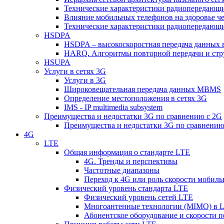
Технические характеристики радиопередающ
Влияние мобильных телефонов на здоровье ч
Технические характеристики радиопередающ
HSDPA
HSDPA – высокоскоростная передача данных 
HARQ. Алгоритмы повторной передачи и стр
HSUPA
Услуги в сетях 3G
Услуги в 3G
Широковещательная передача данных MBMS
Определение местоположения в сетях 3G
IMS - IP multimedia subsystem
Преимущества и недостатки 3G по сравнению с 2G
Преимущества и недостатки 3G по сравнению
4G
LTE
Общая информация о стандарте LTE
4G. Тренды и перспективы
Частотные диапазоны
Переход к 4G или роль скорости мобиль
Физический уровень стандарта LTE
Физический уровень сетей LTE
Многоантенные технологии (MIMO) в 
Абонентское оборудование и скорости п