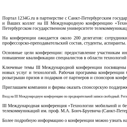
Портал 1234G.ru в партнерстве с Санкт-Петербургским госуд
и Ваших коллег на III Международную конференцию «Техно
Петербургском государственном университете телекоммуникац
На конференции ожидается около 200 делегатов: сотрудни
профессорско-преподавательский состав, студенты, аспиранты.
Основные цели конференции: предоставление участникам ин
повышение квалификации специалистов в области технологий б
Ключевые темы III Международной конференции посвящены р
новых услуг и технологий. Рабочая программа конференции б
розыгрыши призов и подарков от партнеров и спонсоров конф
Приглашаем компании и фирмы оказать спонсорскую поддерж
Вход на III Международную конференцию по предварительной записи свободный. Регис
III Международная конференция «Технологии мобильной и бес
телекоммуникаций им. проф. М.А. Бонч-Бруевича (Санкт-Петербур
Более подробную информацию о конференции можно узнать на