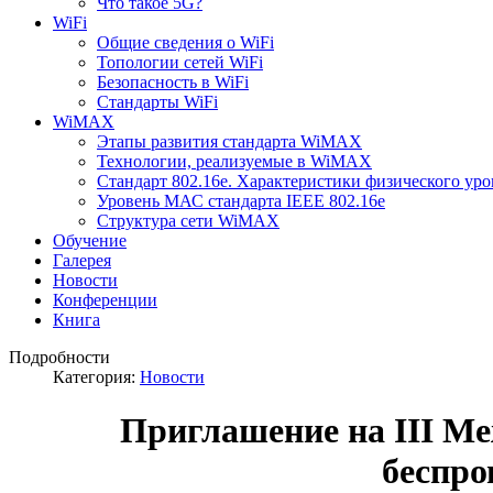
Что такое 5G?
WiFi
Общие сведения о WiFi
Топологии сетей WiFi
Безопасность в WiFi
Стандарты WiFi
WiMAX
Этапы развития стандарта WiMAX
Технологии, реализуемые в WiMAX
Стандарт 802.16е. Характеристики физического уро
Уровень МАС стандарта IEEE 802.16e
Структура сети WiMAX
Обучение
Галерея
Новости
Конференции
Книга
Подробности
Категория:
Новости
Приглашение на III М
беспро