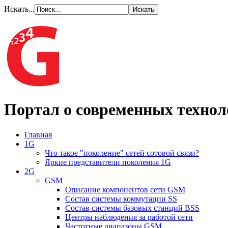
Искать...
Портал о современных технол
Главная
1G
Что такое "поколение" сетей сотовой связи?
Яркие представители поколения 1G
2G
GSM
Описание компонентов сети GSM
Состав системы коммутации SS
Состав системы базовых станций BSS
Центры наблюдения за работой сети
Частотные диапазоны GSM