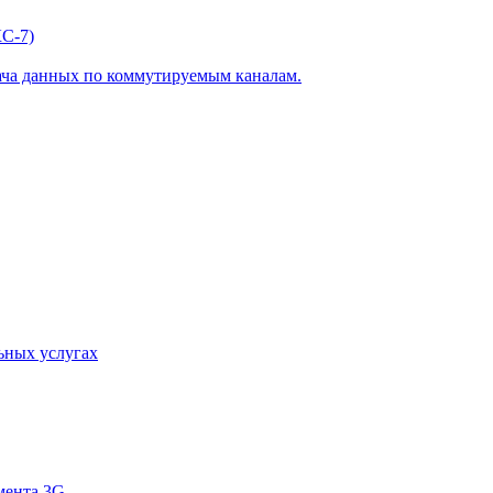
С-7)
ача данных по коммутируемым каналам.
ьных услугах
мента 3G