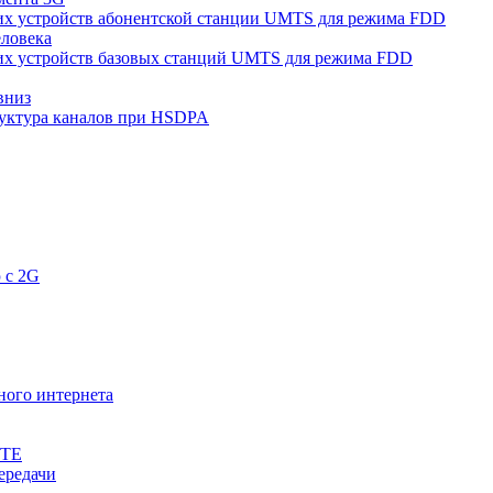
их устройств абонентской станции UMTS для режима FDD
еловека
их устройств базовых станций UMTS для режима FDD
вниз
уктура каналов при HSDPA
 с 2G
ного интернета
LTE
ередачи