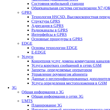
Состояния мобильной станции
Общеканальная система сигнализации N7 (ОК
GPRS
Технология HSCSD. Высокоскоростная перед
Структура GPRS
Адресация в GPRS
Радиоканалы в GPRS
Интерфейсы в GPRS
Основные процедуры в GPRS
EDGE
Основы технологии EDGE
E-EDGE
Услуги
Концепция услуг домена коммутации каналов
Услуга коротких сообщений в сетях GSM
Запреты, определяемые оператором
Управление роумингом абонента
Данные о неспецифицированных дополнител
Услуга определения местоположения в GSM
3G
Общая информация о 3G
Общая информация о сетях 3G
UMTS
Планирование 3G
Иерархия сетевой архитектуры наземного сег