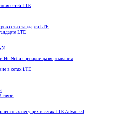
ания сетей LTE
ров сети стандарта LTE
тандарта LTE
RAN
и HetNet и сценарии развертывания
ние в сетях LTE
и
й связи
понентных несущих в сетях LTE Advanced