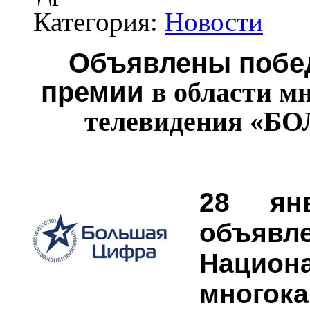
Категория:
Новости
Объявлены побе
премии
в области м
телевидения
«БО
28 ян
объяв
Национ
много