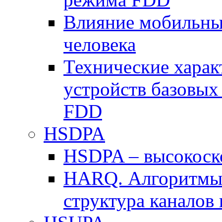
Влияние мобильных
человека
Технические хара
устройств базовы
FDD
HSDPA
HSDPA – высокоско
HARQ. Алгоритмы 
структура канало