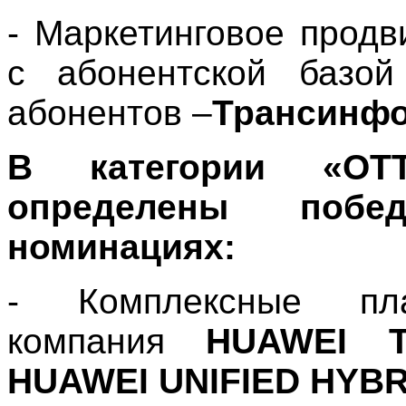
- Маркетинговое прод
с абонентской базо
абонентов –
Трансинфо
В категории «О
определены побе
номинациях:
- Комплексные п
компания
HUAWEI T
HUAWEI UNIFIED HYB