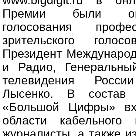
www.bigdigit.ru в о
Премии были опр
голосования проф
зрительского голос
Президент Международ
и Радио, Генеральны
телевидения Рос
Лысенко
. В состав 
«Большой Цифры» вх
области кабельного 
журналисты, а также и