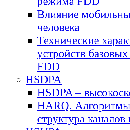
режима FDD
Влияние мобильных
человека
Технические хара
устройств базовы
FDD
HSDPA
HSDPA – высокоско
HARQ. Алгоритмы 
структура канало