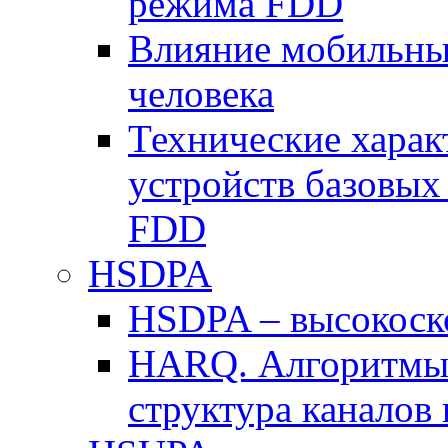
режима FDD
Влияние мобильных
человека
Технические хара
устройств базовы
FDD
HSDPA
HSDPA – высокоско
HARQ. Алгоритмы 
структура канало