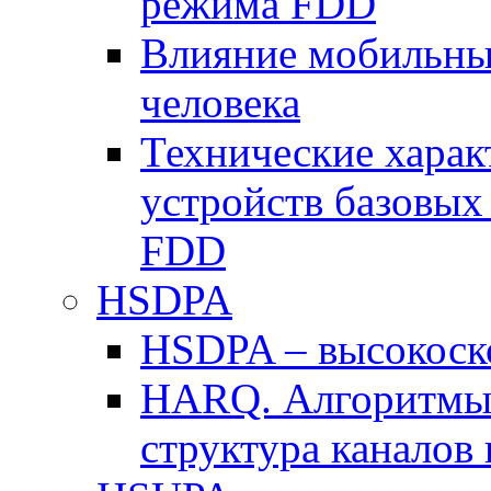
режима FDD
Влияние мобильных
человека
Технические хара
устройств базовы
FDD
HSDPA
HSDPA – высокоско
HARQ. Алгоритмы 
структура канало