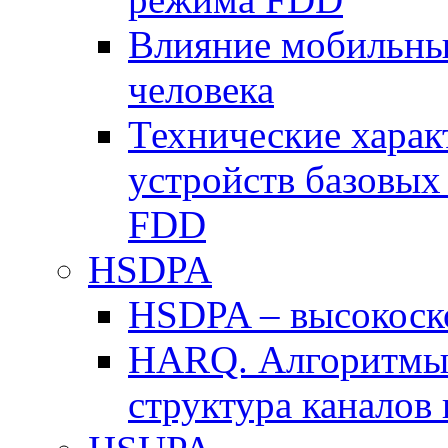
Влияние мобильных
человека
Технические хара
устройств базовы
FDD
HSDPA
HSDPA – высокоско
HARQ. Алгоритмы 
структура канало