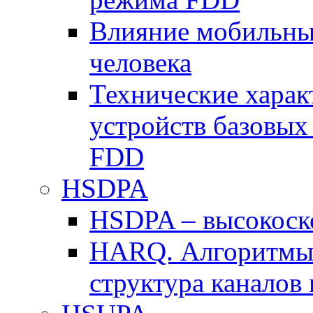
Влияние мобильных
человека
Технические хара
устройств базовы
FDD
HSDPA
HSDPA – высокоско
HARQ. Алгоритмы 
структура канало