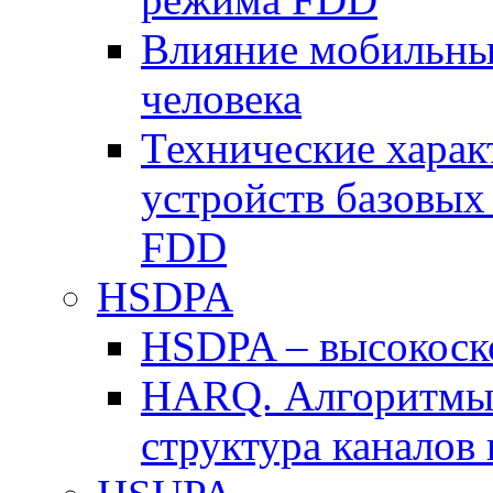
Влияние мобильных
человека
Технические хара
устройств базовы
FDD
HSDPA
HSDPA – высокоско
HARQ. Алгоритмы 
структура канало