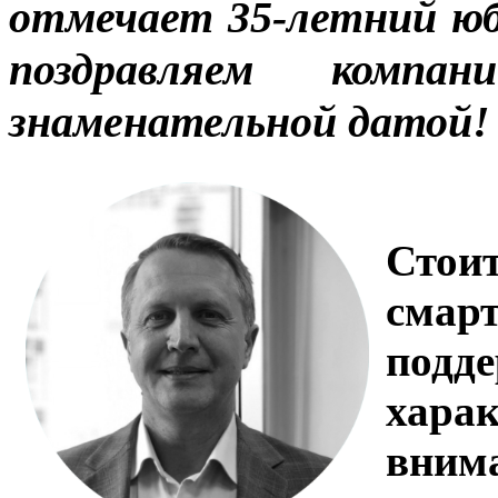
отмечает 35-летний юб
поздравляем комп
знаменательной датой!
Стоит
смарт
под
хара
внима