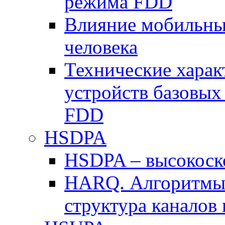
режима FDD
Влияние мобильных
человека
Технические хара
устройств базовы
FDD
HSDPA
HSDPA – высокоско
HARQ. Алгоритмы 
структура канало