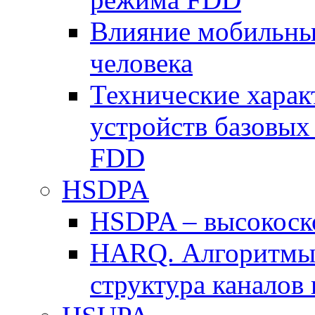
Влияние мобильных
человека
Технические хара
устройств базовы
FDD
HSDPA
HSDPA – высокоско
HARQ. Алгоритмы 
структура канало