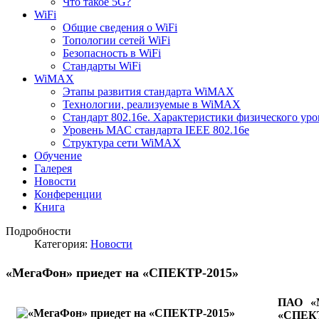
Что такое 5G?
WiFi
Общие сведения о WiFi
Топологии сетей WiFi
Безопасность в WiFi
Стандарты WiFi
WiMAX
Этапы развития стандарта WiMAX
Технологии, реализуемые в WiMAX
Стандарт 802.16е. Характеристики физического уро
Уровень МАС стандарта IEEE 802.16e
Структура сети WiMAX
Обучение
Галерея
Новости
Конференции
Книга
Подробности
Категория:
Новости
«МегаФон» приедет на «СПЕКТР-2015»
ПАО «М
«СПЕКТР