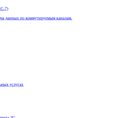
С-7)
ача данных по коммутируемым каналам.
ьных услугах
мента 3G