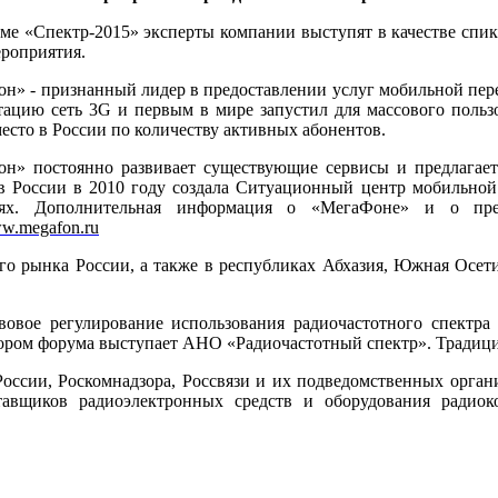
ме «Спектр-2015» эксперты компании выступят в качестве спик
ероприятия.
н» - признанный лидер в предоставлении услуг мобильной пер
тацию сеть 3G и первым в мире запустил для массового польз
место в России по количеству активных абонентов.
н» постоянно развивает существующие сервисы и предлагает
в России в 2010 году создала Ситуационный центр мобильной 
иях. Дополнительная информация о «МегаФоне» и о пре
ww.megafon.ru
го рынка России, а также в республиках Абхазия, Южная Осет
овое регулирование использования радиочастотного спектр
атором форума выступает АНО «Радиочастотный спектр». Традиц
оссии, Роскомнадзора, Россвязи и их подведомственных органи
авщиков радиоэлектронных средств и оборудования радиоко