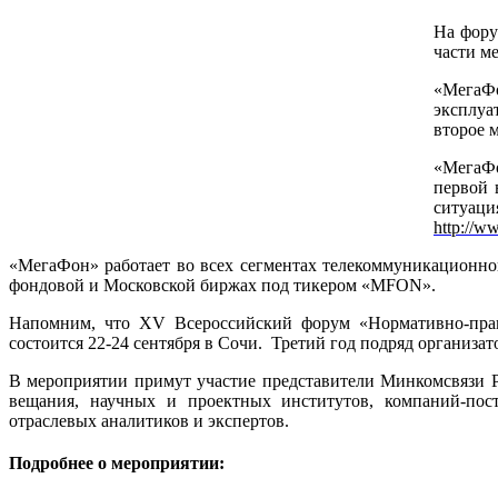
На фору
части м
«МегаФо
эксплуа
второе 
«МегаФо
первой 
ситуац
http://w
«МегаФон» работает во всех сегментах телекоммуникационно
фондовой и Московской биржах под тикером «MFON».
Напомним, что XV Всероссийский форум «Нормативно-прав
состоится 22-24 сентября в Сочи. Третий год подряд организ
В мероприятии примут участие представители Минкомсвязи Р
вещания, научных и проектных институтов, компаний-пост
отраслевых аналитиков и экспертов.
Подробнее о мероприятии: