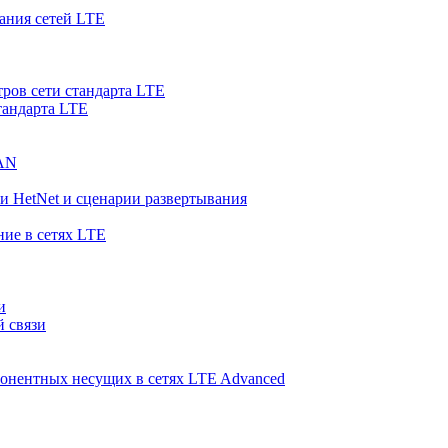
ания сетей LTE
ров сети стандарта LTE
тандарта LTE
RAN
и HetNet и сценарии развертывания
ние в сетях LTE
и
й связи
понентных несущих в сетях LTE Advanced