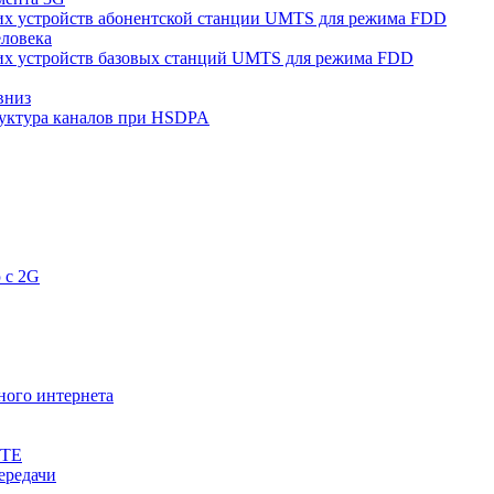
их устройств абонентской станции UMTS для режима FDD
еловека
их устройств базовых станций UMTS для режима FDD
вниз
уктура каналов при HSDPA
 с 2G
ного интернета
LTE
ередачи