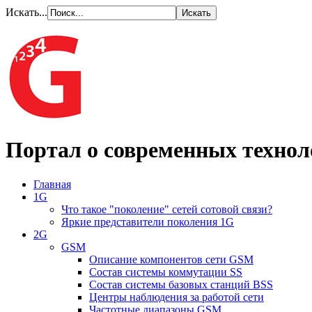
Искать...
Портал о современных технол
Главная
1G
Что такое "поколение" сетей сотовой связи?
Яркие представители поколения 1G
2G
GSM
Описание компонентов сети GSM
Состав системы коммутации SS
Состав системы базовых станций BSS
Центры наблюдения за работой сети
Частотные диапазоны GSM