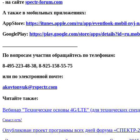
- на сайте
spectr-forum.com
А также в мобильных приложениях:
AppStore:
https://itunes.apple.com/ru/app/eventlook-mobil-nyj
GooglePlay:
https://play.google.com/store/apps/details?id=ru.mo
______________________________
По вопросам участия обращайтесь по телефонам:
8-495-223-48-38, 8-925-158-55-75
или по электронной почте:
akovtonyuk@rspectr.com
Читайте также:
Вебинар "Технические основы 4G/LTE" (для технических спец
Смысл есть!
Опубликован проект программы всех дней форума «СПЕКТР-2