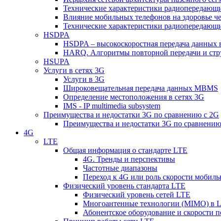
Технические характеристики радиопередающ
Влияние мобильных телефонов на здоровье ч
Технические характеристики радиопередающ
HSDPA
HSDPA – высокоскоростная передача данных 
HARQ. Алгоритмы повторной передачи и стр
HSUPA
Услуги в сетях 3G
Услуги в 3G
Широковещательная передача данных MBMS
Определение местоположения в сетях 3G
IMS - IP multimedia subsystem
Преимущества и недостатки 3G по сравнению с 2G
Преимущества и недостатки 3G по сравнению
4G
LTE
Общая информация о стандарте LTE
4G. Тренды и перспективы
Частотные диапазоны
Переход к 4G или роль скорости мобиль
Физический уровень стандарта LTE
Физический уровень сетей LTE
Многоантенные технологии (MIMO) в 
Абонентское оборудование и скорости п