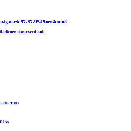
-navigator/id972572354?l=en&mt=8
biledimension.eventlook
иалистов)
015»