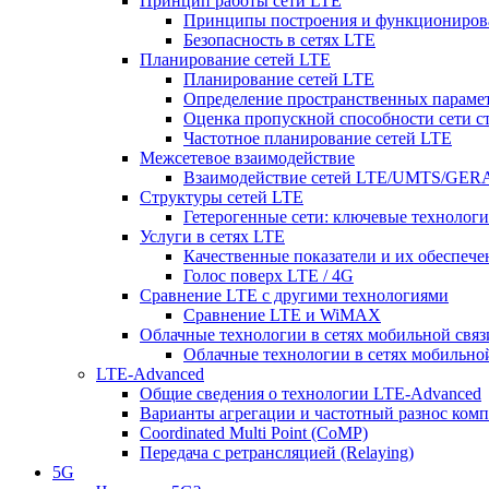
Принцип работы сети LTE
Принципы построения и функциониров
Безопасность в сетях LTE
Планирование сетей LTE
Планирование сетей LTE
Определение пространственных парамет
Оценка пропускной способности сети с
Частотное планирование сетей LTE
Межсетевое взаимодействие
Взаимодействие сетей LTE/UMTS/GE
Структуры сетей LTE
Гетерогенные сети: ключевые технологи
Услуги в сетях LTE
Качественные показатели и их обеспече
Голос поверх LTE / 4G
Сравнение LTE с другими технологиями
Сравнение LTE и WiMAX
Облачные технологии в сетях мобильной связ
Облачные технологии в сетях мобильно
LTE-Advanced
Общие сведения о технологии LTE-Advanced
Варианты агрегации и частотный разнос ком
Coordinated Multi Point (CoMP)
Передача с ретрансляцией (Relaying)
5G