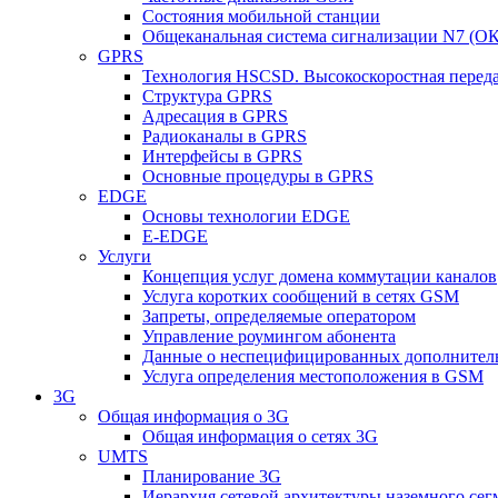
Состояния мобильной станции
Общеканальная система сигнализации N7 (ОК
GPRS
Технология HSCSD. Высокоскоростная перед
Структура GPRS
Адресация в GPRS
Радиоканалы в GPRS
Интерфейсы в GPRS
Основные процедуры в GPRS
EDGE
Основы технологии EDGE
E-EDGE
Услуги
Концепция услуг домена коммутации каналов
Услуга коротких сообщений в сетях GSM
Запреты, определяемые оператором
Управление роумингом абонента
Данные о неспецифицированных дополнител
Услуга определения местоположения в GSM
3G
Общая информация о 3G
Общая информация о сетях 3G
UMTS
Планирование 3G
Иерархия сетевой архитектуры наземного сег