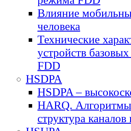
Влияние мобильных
человека
Технические хара
устройств базовы
FDD
HSDPA
HSDPA – высокоско
HARQ. Алгоритмы 
структура канало