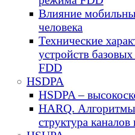
Влияние мобильных
человека
Технические хара
устройств базовы
FDD
HSDPA
HSDPA – высокоско
HARQ. Алгоритмы 
структура канало