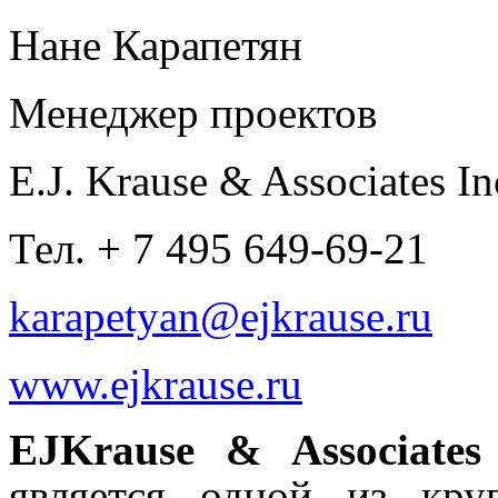
Нане Карапетян
Менеджер проектов
E.J. Krause & Associates In
Тел. + 7 495 649-69-21
karapetyan@ejkrause.ru
www.ejkrause.ru
EJ
Krause
&
Associate
является одной из кр