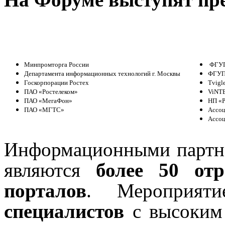
Минпромторга России
ФГУ
Департамента информационных технологий г. Москвы
ФГУП
Госкорпорации Ростех
Tvigl
ПАО «Ростелеком»
ViNT
ПАО «МегаФон»
НП «
ПАО «МГТС»
Ассо
Ассо
Информационными партн
являются
более 50 от
порталов
. Мероприят
специалистов
с высоким