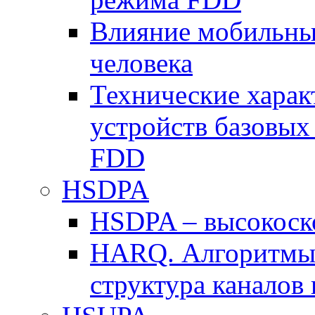
Влияние мобильных
человека
Технические хара
устройств базовы
FDD
HSDPA
HSDPA – высокоско
HARQ. Алгоритмы 
структура канало