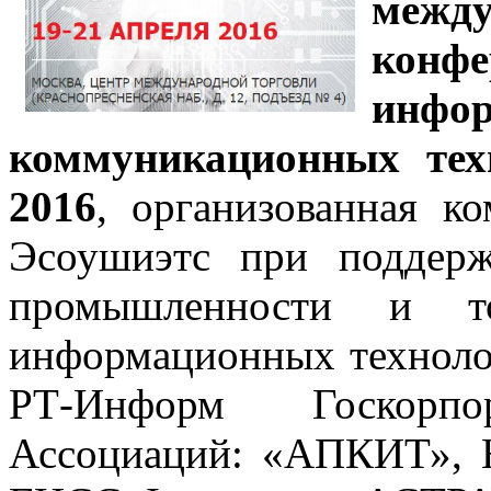
межд
конф
ин
коммуникационных тех
2016
, организованная к
Эсоушиэтс при поддерж
промышленности и то
информационных техноло
РТ-Информ Госкорп
Ассоциаций: «АПКИТ»,