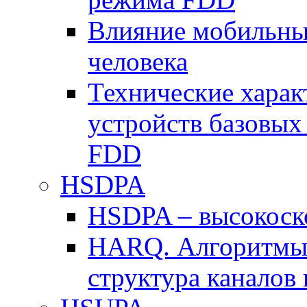
Влияние мобильных
человека
Технические хара
устройств базовы
FDD
HSDPA
HSDPA – высокоско
HARQ. Алгоритмы 
структура канало