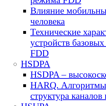
Влияние мобильных
человека
Технические хара
устройств базовы
FDD
HSDPA
HSDPA – высокоско
HARQ. Алгоритмы 
структура канало