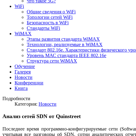
Что такое 5G?
WiFi
Общие сведения о WiFi
Топологии сетей WiFi
Безопасность в WiFi
Стандарты WiFi
WiMAX
Этапы развития стандарта WiMAX
Технологии, реализуемые в WiMAX
Стандарт 802.16е. Характеристики физического уро
Уровень МАС стандарта IEEE 802.16e
Структура сети WiMAX
Обучение
Галерея
Новости
Конференции
Книга
Подробности
Категория:
Новости
Анализ сетей SDN от Quinstreet
Последнее время программно-конфигурируемые сети (Softwa
учитывая все разговоры об SDN, сотни аналитических отче