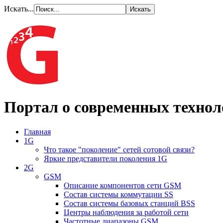
Искать...
Портал о современных технол
Главная
1G
Что такое "поколение" сетей сотовой связи?
Яркие представители поколения 1G
2G
GSM
Описание компонентов сети GSM
Состав системы коммутации SS
Состав системы базовых станций BSS
Центры наблюдения за работой сети
Частотные диапазоны GSM