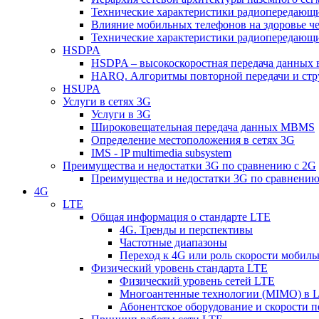
Технические характеристики радиопередающ
Влияние мобильных телефонов на здоровье ч
Технические характеристики радиопередающ
HSDPA
HSDPA – высокоскоростная передача данных 
HARQ. Алгоритмы повторной передачи и стр
HSUPA
Услуги в сетях 3G
Услуги в 3G
Широковещательная передача данных MBMS
Определение местоположения в сетях 3G
IMS - IP multimedia subsystem
Преимущества и недостатки 3G по сравнению с 2G
Преимущества и недостатки 3G по сравнению
4G
LTE
Общая информация о стандарте LTE
4G. Тренды и перспективы
Частотные диапазоны
Переход к 4G или роль скорости мобиль
Физический уровень стандарта LTE
Физический уровень сетей LTE
Многоантенные технологии (MIMO) в 
Абонентское оборудование и скорости п