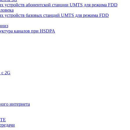
их устройств абонентской станции UMTS для режима FDD
еловека
их устройств базовых станций UMTS для режима FDD
вниз
уктура каналов при HSDPA
 с 2G
ного интернета
LTE
ередачи