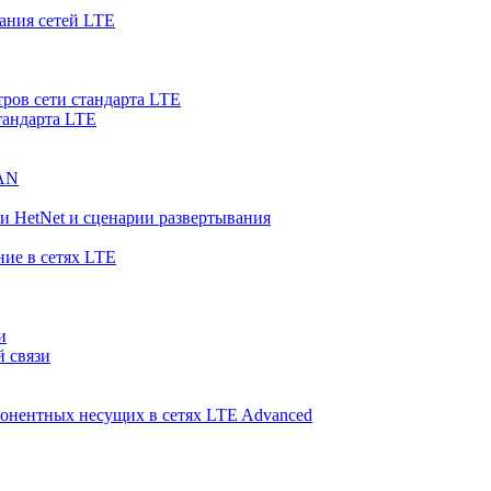
ания сетей LTE
ров сети стандарта LTE
тандарта LTE
RAN
и HetNet и сценарии развертывания
ние в сетях LTE
и
й связи
понентных несущих в сетях LTE Advanced