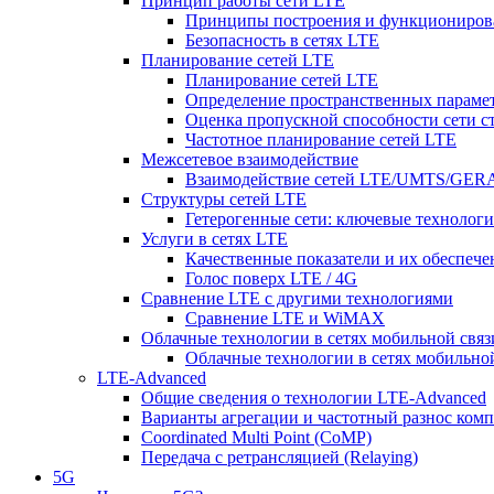
Принцип работы сети LTE
Принципы построения и функциониров
Безопасность в сетях LTE
Планирование сетей LTE
Планирование сетей LTE
Определение пространственных парамет
Оценка пропускной способности сети с
Частотное планирование сетей LTE
Межсетевое взаимодействие
Взаимодействие сетей LTE/UMTS/GE
Структуры сетей LTE
Гетерогенные сети: ключевые технологи
Услуги в сетях LTE
Качественные показатели и их обеспече
Голос поверх LTE / 4G
Сравнение LTE с другими технологиями
Сравнение LTE и WiMAX
Облачные технологии в сетях мобильной связ
Облачные технологии в сетях мобильно
LTE-Advanced
Общие сведения о технологии LTE-Advanced
Варианты агрегации и частотный разнос ком
Coordinated Multi Point (CoMP)
Передача с ретрансляцией (Relaying)
5G