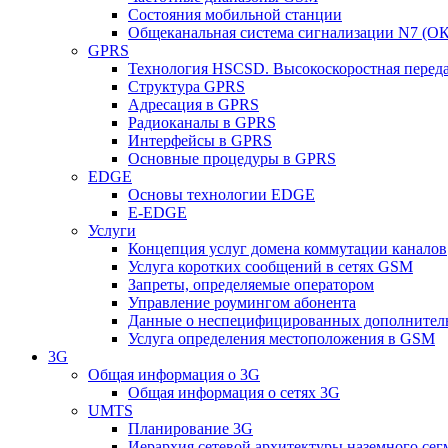
Состояния мобильной станции
Общеканальная система сигнализации N7 (ОК
GPRS
Технология HSCSD. Высокоскоростная перед
Структура GPRS
Адресация в GPRS
Радиоканалы в GPRS
Интерфейсы в GPRS
Основные процедуры в GPRS
EDGE
Основы технологии EDGE
E-EDGE
Услуги
Концепция услуг домена коммутации каналов
Услуга коротких сообщений в сетях GSM
Запреты, определяемые оператором
Управление роумингом абонента
Данные о неспецифицированных дополнител
Услуга определения местоположения в GSM
3G
Общая информация о 3G
Общая информация о сетях 3G
UMTS
Планирование 3G
Иерархия сетевой архитектуры наземного сег