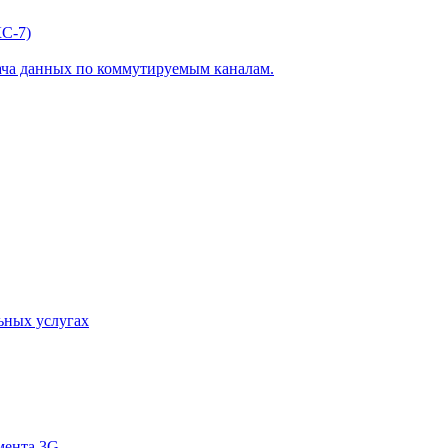
С-7)
ача данных по коммутируемым каналам.
ьных услугах
мента 3G