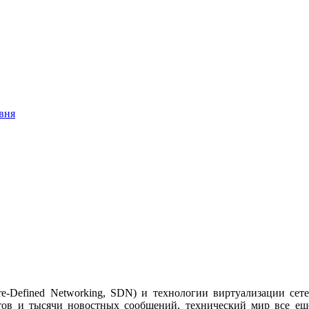
вня
re-Defined Networking, SDN) и технологии виртуализации сет
тов и тысячи новостных сообщений, технический мир все ещ