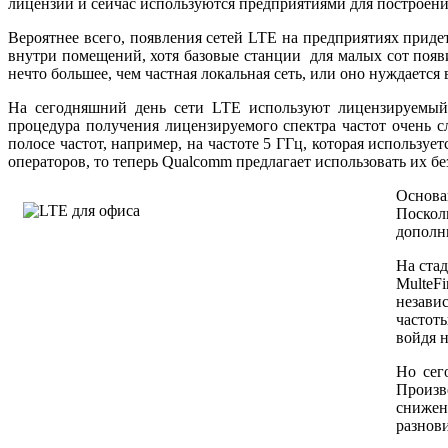
лицензии и сейчас используются предприятиями для построения
Вероятнее всего, появления сетей LTE на предприятиях приде
внутри помещений, хотя базовые станции для малых сот появ
нечто большее, чем частная локальная сеть, или оно нуждаетс
На сегодняшний день сети LTE используют лицензируемый с
процедура получения лицензируемого спектра частот очень 
полосе частот, например, на частоте 5 ГГц, которая используе
операторов, то теперь Qualcomm предлагает использовать их б
Основа
Поскол
дополн
На ста
MulteF
незави
частот
войдя н
Но сег
Произв
снижен
разнови