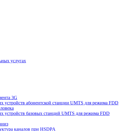
ьных услугах
мента 3G
их устройств абонентской станции UMTS для режима FDD
еловека
их устройств базовых станций UMTS для режима FDD
вниз
уктура каналов при HSDPA