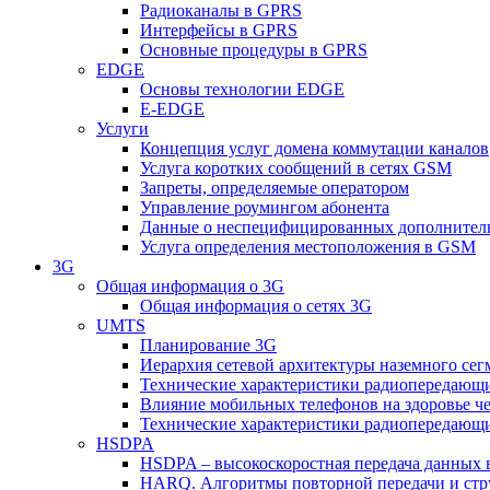
Радиоканалы в GPRS
Интерфейсы в GPRS
Основные процедуры в GPRS
EDGE
Основы технологии EDGE
E-EDGE
Услуги
Концепция услуг домена коммутации каналов
Услуга коротких сообщений в сетях GSM
Запреты, определяемые оператором
Управление роумингом абонента
Данные о неспецифицированных дополнител
Услуга определения местоположения в GSM
3G
Общая информация о 3G
Общая информация о сетях 3G
UMTS
Планирование 3G
Иерархия сетевой архитектуры наземного сег
Технические характеристики радиопередающ
Влияние мобильных телефонов на здоровье ч
Технические характеристики радиопередающ
HSDPA
HSDPA – высокоскоростная передача данных 
HARQ. Алгоритмы повторной передачи и стр