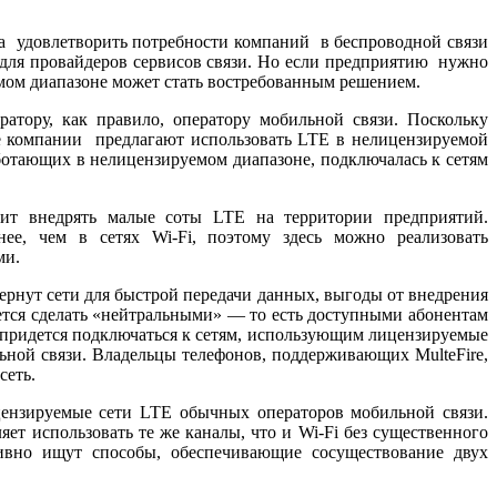
бна удовлетворить потребности компаний в беспроводной связи
 для провайдеров сервисов связи. Но если предприятию нужно
уемом диапазоне может стать востребованным решением.
атору, как правило, оператору мобильной связи. Поскольку
ие компании предлагают использовать LTE в нелицензируемой
 работающих в нелицензируемом диапазоне, подключалась к сетям
олит внедрять малые соты LTE на территории предприятий.
ее, чем в сетях Wi-Fi, поэтому здесь можно реализовать
ми.
ернут сети для быстрой передачи данных, выгоды от внедрения
ается сделать «нейтральными» — то есть доступными абонентам
е придется подключаться к сетям, использующим лицензируемые
ьной связи. Владельцы телефонов, поддерживающих MulteFire,
сеть.
ицензируемые сети LTE обычных операторов мобильной связи.
ет использовать те же каналы, что и Wi-Fi без существенного
тивно ищут способы, обеспечивающие сосуществование двух