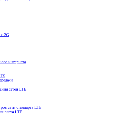
 с 2G
ного интернета
LTE
ередачи
ания сетей LTE
ров сети стандарта LTE
тандарта LTE