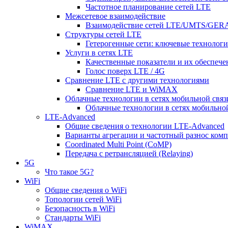
Частотное планирование сетей LTE
Межсетевое взаимодействие
Взаимодействие сетей LTE/UMTS/GE
Структуры сетей LTE
Гетерогенные сети: ключевые технологи
Услуги в сетях LTE
Качественные показатели и их обеспече
Голос поверх LTE / 4G
Сравнение LTE с другими технологиями
Сравнение LTE и WiMAX
Облачные технологии в сетях мобильной связ
Облачные технологии в сетях мобильно
LTE-Advanced
Общие сведения о технологии LTE-Advanced
Варианты агрегации и частотный разнос ком
Coordinated Multi Point (CoMP)
Передача с ретрансляцией (Relaying)
5G
Что такое 5G?
WiFi
Общие сведения о WiFi
Топологии сетей WiFi
Безопасность в WiFi
Стандарты WiFi
WiMAX