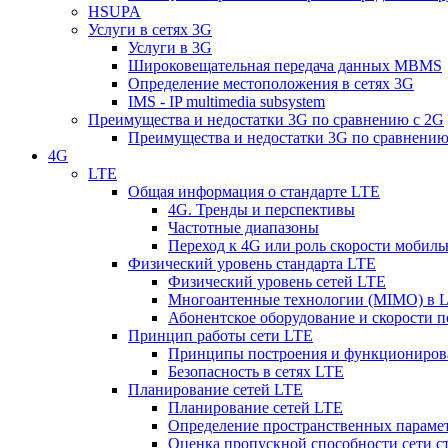
HSUPA
Услуги в сетях 3G
Услуги в 3G
Широковещательная передача данных MBMS
Определение местоположения в сетях 3G
IMS - IP multimedia subsystem
Преимущества и недостатки 3G по сравнению с 2G
Преимущества и недостатки 3G по сравнению
4G
LTE
Общая информация о стандарте LTE
4G. Тренды и перспективы
Частотные диапазоны
Переход к 4G или роль скорости мобиль
Физический уровень стандарта LTE
Физический уровень сетей LTE
Многоантенные технологии (MIMO) в 
Абонентское оборудование и скорости п
Принцип работы сети LTE
Принципы построения и функциониров
Безопасность в сетях LTE
Планирование сетей LTE
Планирование сетей LTE
Определение пространственных парамет
Оценка пропускной способности сети с