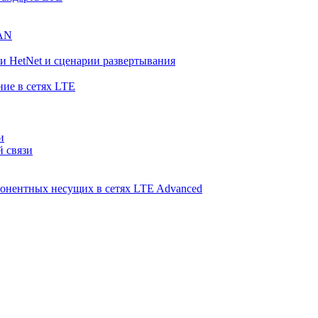
RAN
и HetNet и сценарии развертывания
ние в сетях LTE
и
й связи
понентных несущих в сетях LTE Advanced