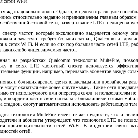
 сетей Wi-Fi.
тся ждать довольно долго. Однако, в целом отрасль уже спосо
ились относительно недавно и предназначены главным образом
я в собственной сотовой сети, развертывание LTE в нелицензир
пектр частот, который эксклюзивно выделяется одному опер
сложна и зачастую требует больших затрат, Qualcomm и друг
тся в сетях Wi-Fi. И если до сих пор большая часть сетей LTE,
ез каких-либо лицензируемых частот.
нная на разработках Qualcomm технология MulteFire, позв
ьку в сетях LTE частотный спектр используется эффективн
ительные функции, например, передавать абонентов между сота
дионах и больших аренах, где их владельцы или провайдеры разв
ire могут оказаться еще более ощутимыми, . Такие сети предлаг
симо от используемого ими оператора связи, и пользователям н
ы, и координировать свои сигналы с ближайшими сотами мобил
а стадион, смогут автоматически использовать работающую там 
одня технология MulteFire имеет те же трудности, что и нел
одители и абоненты утверждают, что технология LTE не позволя
ия производительности сетей Wi-Fi. В индустрии связи ак
дностей сетей.