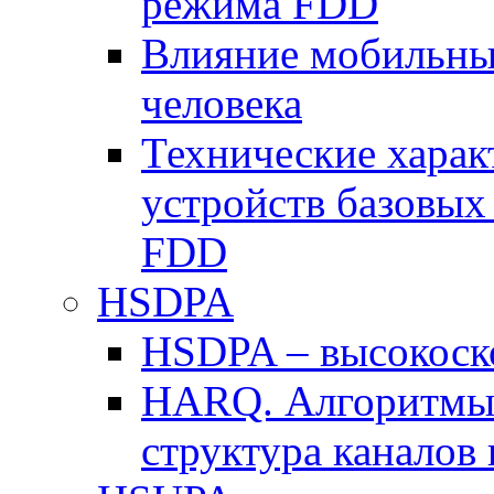
режима FDD
Влияние мобильных
человека
Технические хара
устройств базовы
FDD
HSDPA
HSDPA – высокоско
HARQ. Алгоритмы 
структура канало