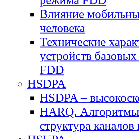
Влияние мобильных
человека
Технические хара
устройств базовы
FDD
HSDPA
HSDPA – высокоско
HARQ. Алгоритмы 
структура канало