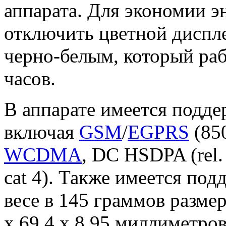
аппарата. Для экономии э
отключить цветной диспле
черно-белым, который раб
часов.
В аппарате имеется подде
включая
GSM
/
EGPRS
(850
WCDMA
, DC HSDPA (rel.
cat 4). Также имеется по
весе в 145 граммов разме
x 69,4 x 8,95 миллиметров