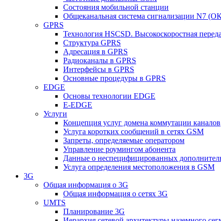
Состояния мобильной станции
Общеканальная система сигнализации N7 (ОК
GPRS
Технология HSCSD. Высокоскоростная перед
Структура GPRS
Адресация в GPRS
Радиоканалы в GPRS
Интерфейсы в GPRS
Основные процедуры в GPRS
EDGE
Основы технологии EDGE
E-EDGE
Услуги
Концепция услуг домена коммутации каналов
Услуга коротких сообщений в сетях GSM
Запреты, определяемые оператором
Управление роумингом абонента
Данные о неспецифицированных дополнител
Услуга определения местоположения в GSM
3G
Общая информация о 3G
Общая информация о сетях 3G
UMTS
Планирование 3G
Иерархия сетевой архитектуры наземного сег