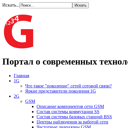
Искать...
Портал о современных технол
Главная
1G
Что такое "поколение" сетей сотовой связи?
Яркие представители поколения 1G
2G
GSM
Описание компонентов сети GSM
Состав системы коммутации SS
Состав системы базовых станций BSS
Центры наблюдения за работой сети
Частотные диапазоны GSM