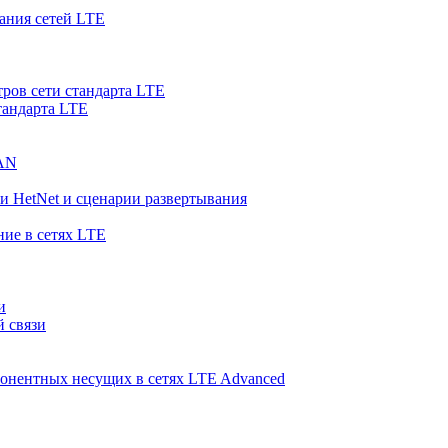
ания сетей LTE
ров сети стандарта LTE
тандарта LTE
RAN
и HetNet и сценарии развертывания
ние в сетях LTE
и
й связи
понентных несущих в сетях LTE Advanced