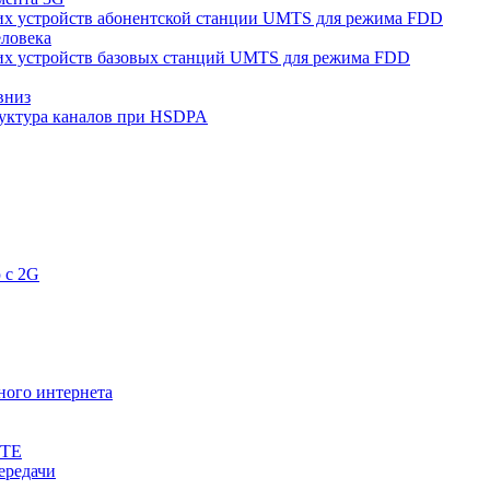
их устройств абонентской станции UMTS для режима FDD
еловека
их устройств базовых станций UMTS для режима FDD
вниз
уктура каналов при HSDPA
 с 2G
ного интернета
LTE
ередачи