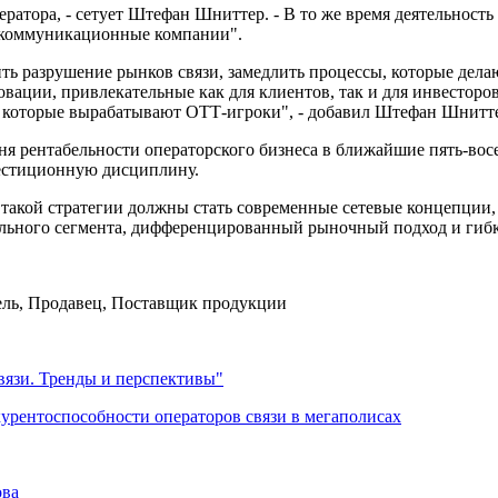
атора, - сетует Штефан Шниттер. - В то же время деятельность 
лекоммуникационные компании".
ить разрушение рынков связи, замедлить процессы, которые де
вации, привлекательные как для клиентов, так и для инвесторо
, которые вырабатывают ОТТ-игроки", - добавил Штефан Шнитт
я рентабельности операторского бизнеса в ближайшие пять-вос
естиционную дисциплину.
акой стратегии должны стать современные сетевые концепции, 
ального сегмента, дифференцированный рыночный подход и гибк
вязи. Тренды и перспективы"
урентоспособности операторов связи в мегаполисах
ова