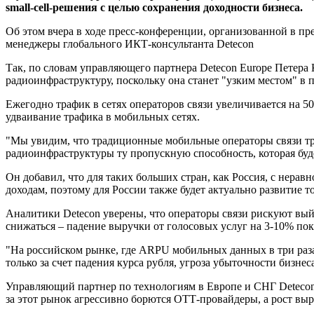
small-cell-решения с целью сохранения доходности бизнеса.
Об этом вчера в ходе пресс-конференции, организованной в п
менеджеры глобального ИКТ-консультанта Detecon
Так, по словам управляющего партнера Detecon Europe Петера 
радиоинфраструктуру, поскольку она станет "узким местом" в 
Ежегодно трафик в сетях операторов связи увеличивается на 5
удваивание трафика в мобильных сетях.
"Мы увидим, что традиционные мобильные операторы связи тр
радиоинфраструктуры ту пропускную способность, которая буде
Он добавил, что для таких больших стран, как Россия, с нер
доходам, поэтому для России также будет актуально развитие т
Аналитики Detecon уверены, что операторы связи рискуют выйти
снижаться – падение выручки от голосовых услуг на 3-10% по
"На российском рынке, где ARPU мобильных данных в три раза
только за счет падения курса рубля, угроза убыточности бизнеса
Управляющий партнер по технологиям в Европе и СНГ Detecon 
за этот рынок агрессивно борются ОТТ-провайдеры, а рост вы