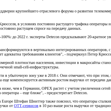
реддверии крупнейшего отраслевого форума о развитии телекомм
Крюсселя, в условиях постоянно растущего трафика операторы н
постоянно растущем спросе на передачу данных.
0-100%: до 2022 г. эксперты Detecon предсказывают 20-кратное 
ансформируются в вертикально интегрированных операторов, с
т адекватна требованиям клиентов", - подчеркнул Петер Крюссе
авномерной плотностью населения, инвестиции в макросайты ст
очечной small-cell-инфраструктуры.
 в убыточную зону уже в 2018 г. Они отмечают, что при этом, вп
ка еще компенсируется активным ростом выручки от передачи да
 ниже, чем в Германии, OPEX растет с учетом увеличения сетей 
 оператора – еще ближе", - предостерегает Detecon.
Europe Штефан Шниттер также пояснил, что операторы сталкива
ручки от
ОТТ-сервисов
в 10 раз выше роста выручки от традицио