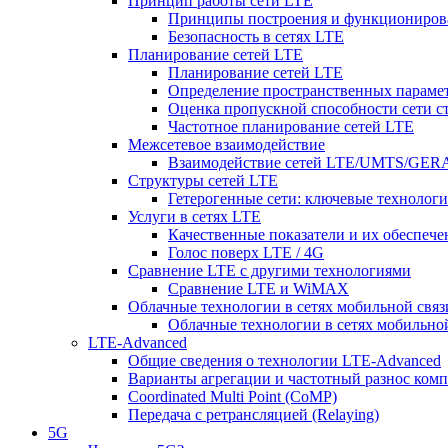
Принцип работы сети LTE
Принципы построения и функциониров
Безопасность в сетях LTE
Планирование сетей LTE
Планирование сетей LTE
Определение пространственных парамет
Оценка пропускной способности сети с
Частотное планирование сетей LTE
Межсетевое взаимодействие
Взаимодействие сетей LTE/UMTS/GE
Структуры сетей LTE
Гетерогенные сети: ключевые технологи
Услуги в сетях LTE
Качественные показатели и их обеспече
Голос поверх LTE / 4G
Сравнение LTE с другими технологиями
Сравнение LTE и WiMAX
Облачные технологии в сетях мобильной связ
Облачные технологии в сетях мобильно
LTE-Advanced
Общие сведения о технологии LTE-Advanced
Варианты агрегации и частотный разнос ком
Coordinated Multi Point (CoMP)
Передача с ретрансляцией (Relaying)
5G