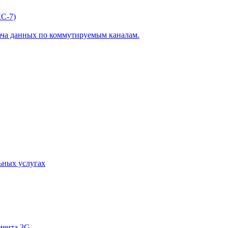
С-7)
ача данных по коммутируемым каналам.
ьных услугах
мента 3G