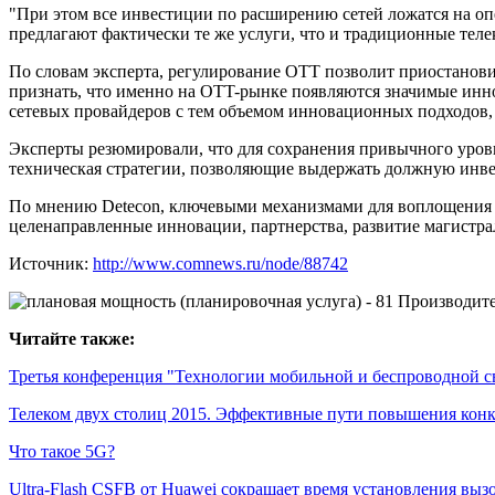
"При этом все инвестиции по расширению сетей ложатся на опер
предлагают фактически те же услуги, что и традиционные те
По словам эксперта, регулирование ОТТ позволит приостанов
признать, что именно на OTT-рынке появляются значимые инно
сетевых провайдеров с тем объемом инновационных подходов
Эксперты резюмировали, что для сохранения привычного уровн
техническая стратегии, позволяющие выдержать должную инв
По мнению Detecon, ключевыми механизмами для воплощения т
целенаправленные инновации, партнерства, развитие магистр
Источник:
http://www.comnews.ru/node/88742
Читайте также:
Третья конференция "Технологии мобильной и беспроводной с
Телеком двух столиц 2015. Эффективные пути повышения конк
Что такое 5G?
Ultra-Flash CSFB от Huawei сокращает время установления выз