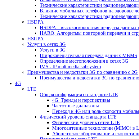
Технические характеристики радиопередающ
Влияние мобильных телефонов на здоровье ч
Технические характеристики радиопередающ
HSDPA
HSDPA – высокоскоростная передача данных 
HARQ. Алгоритмы повторной передачи и стр
HSUPA
Услуги в сетях 3G
Услуги в 3G
Широковещательная передача данных MBMS
Определение местоположения в сетях 3G
IMS - IP multimedia subsystem
Преимущества и недостатки 3G по сравнению с 2G
Преимущества и недостатки 3G по сравнению
4G
LTE
Общая информация о стандарте LTE
4G. Тренды и перспективы
Частотные диапазоны
Переход к 4G или роль скорости мобиль
Физический уровень стандарта LTE
Физический уровень сетей LTE
Многоантенные технологии (MIMO) в 
Абонентское оборудование и скорости п