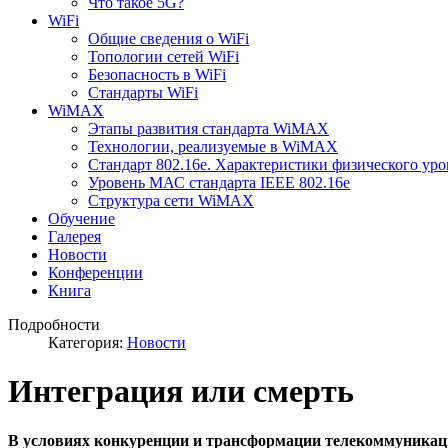
Что такое 5G?
WiFi
Общие сведения о WiFi
Топологии сетей WiFi
Безопасность в WiFi
Стандарты WiFi
WiMAX
Этапы развития стандарта WiMAX
Технологии, реализуемые в WiMAX
Стандарт 802.16е. Характеристики физического уро
Уровень МАС стандарта IEEE 802.16e
Структура сети WiMAX
Обучение
Галерея
Новости
Конференции
Книга
Подробности
Категория:
Новости
Интеграция или смерть
В условиях конкуренции и трансформации телекоммуникац