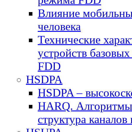
Влияние мобильных
человека
Технические хара
устройств базовы
FDD
HSDPA
HSDPA – высокоско
HARQ. Алгоритмы 
структура канало