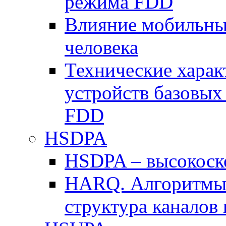
режима FDD
Влияние мобильных
человека
Технические хара
устройств базовы
FDD
HSDPA
HSDPA – высокоско
HARQ. Алгоритмы 
структура канало