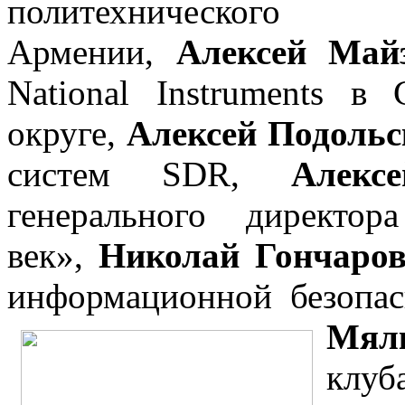
политехническог
Армении,
Алексей Май
National Instruments в
округе,
Алексей Подоль
систем SDR,
Алек
генерального директо
век»,
Николай Гончаро
информационной безопа
Мял
клу