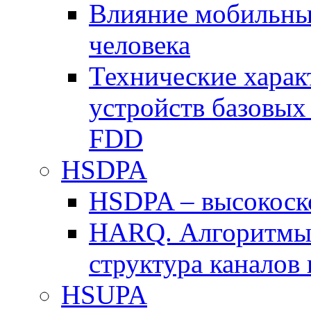
Влияние мобильных
человека
Технические хара
устройств базовы
FDD
HSDPA
HSDPA – высокоско
HARQ. Алгоритмы 
структура канало
HSUPA