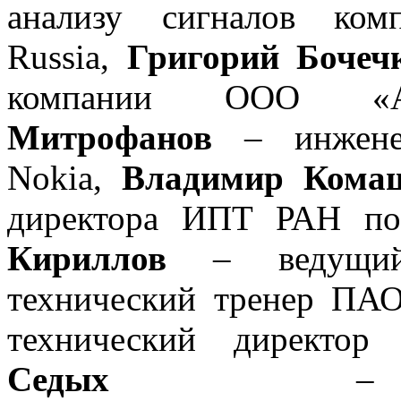
анализу сигналов комп
Russia,
Григорий Бочеч
компании ООО «А
Митрофанов
– инжен
Nokia,
Владимир Кома
директора ИПТ РАН по
Кириллов
– ведущий
технический тренер П
технический директо
Седых
– испо