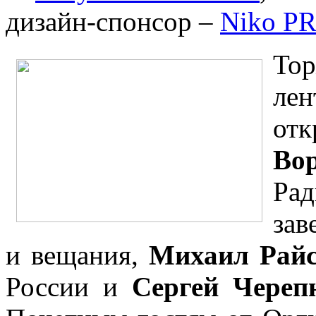
дизайн-спонсор
–
Niko P
То
ле
от
Во
Ра
зав
и вещания,
Михаил Рай
России и
Сергей Череп