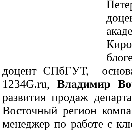
Пет
доц
ак
Киро
блог
доцент СПбГУТ, основа
1234G.ru,
Владимир В
развития продаж департ
Восточный регион комп
менеджер по работе с к