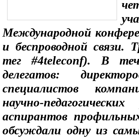
ч
у
Международной конфере
и беспроводной связи. 
тег #4
teleconf
). В теч
делегатов: директор
специалистов компа
научно-педагогически
аспирантов профильны
обсуждали одну из сам