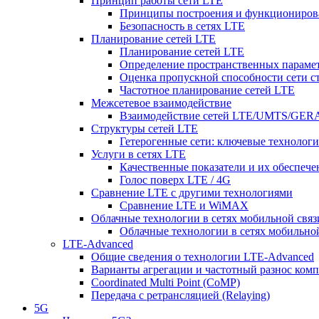
Принцип работы сети LTE
Принципы построения и функциониров
Безопасность в сетях LTE
Планирование сетей LTE
Планирование сетей LTE
Определение пространственных парамет
Оценка пропускной способности сети с
Частотное планирование сетей LTE
Межсетевое взаимодействие
Взаимодействие сетей LTE/UMTS/GE
Структуры сетей LTE
Гетерогенные сети: ключевые технологи
Услуги в сетях LTE
Качественные показатели и их обеспече
Голос поверх LTE / 4G
Сравнение LTE с другими технологиями
Сравнение LTE и WiMAX
Облачные технологии в сетях мобильной связ
Облачные технологии в сетях мобильно
LTE-Advanced
Общие сведения о технологии LTE-Advanced
Варианты агрегации и частотный разнос ком
Coordinated Multi Point (CoMP)
Передача с ретрансляцией (Relaying)
5G