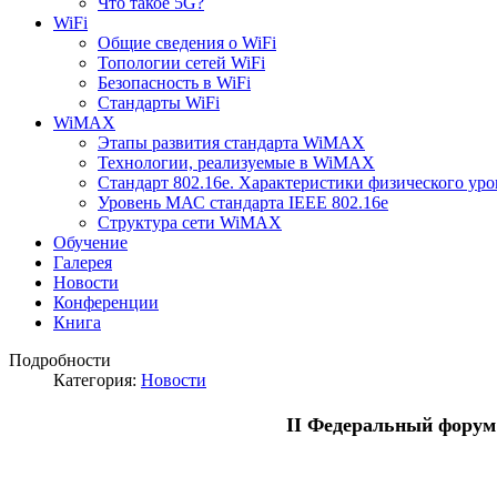
Что такое 5G?
WiFi
Общие сведения о WiFi
Топологии сетей WiFi
Безопасность в WiFi
Стандарты WiFi
WiMAX
Этапы развития стандарта WiMAX
Технологии, реализуемые в WiMAX
Стандарт 802.16е. Характеристики физического уро
Уровень МАС стандарта IEEE 802.16e
Структура сети WiMAX
Обучение
Галерея
Новости
Конференции
Книга
Подробности
Категория:
Новости
II Федеральный форум 