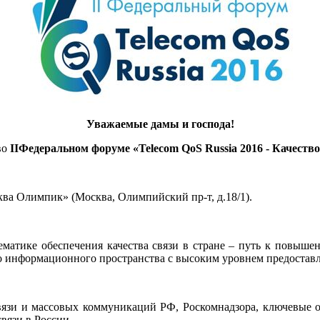
Уважаемые дамы и господа!
во
II
Федеральном форуме «
Telecom QoS Russia 2016
- Качество
ква Олимпик» (Москва, Олимпийский пр-т, д.18/1).
ематике обеспечения качества связи в стране – путь к повыш
го информационного пространства с высоким уровнем предостав
вязи и массовых коммуникаций РФ, Роскомнадзора, ключевые о
вязи в России.