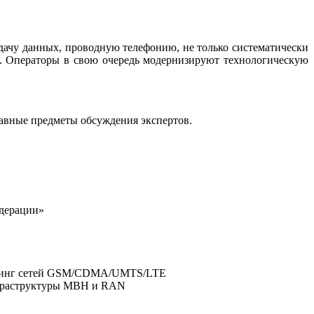
редачу данных, проводную телефонию, не только систематически
ям. Операторы в свою очередь модернизируют технологическую
авные предметы обсуждения экспертов.
едерации»
иторинг сетей GSM/CDMA/UMTS/LTE
инфраструктуры MBH и RAN