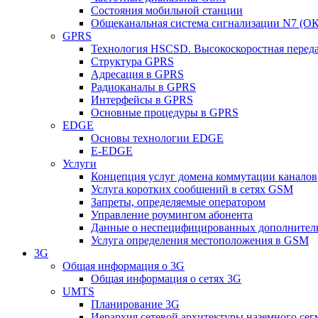
Состояния мобильной станции
Общеканальная система сигнализации N7 (ОК
GPRS
Технология HSCSD. Высокоскоростная перед
Структура GPRS
Адресация в GPRS
Радиоканалы в GPRS
Интерфейсы в GPRS
Основные процедуры в GPRS
EDGE
Основы технологии EDGE
E-EDGE
Услуги
Концепция услуг домена коммутации каналов
Услуга коротких сообщений в сетях GSM
Запреты, определяемые оператором
Управление роумингом абонента
Данные о неспецифицированных дополнител
Услуга определения местоположения в GSM
3G
Общая информация о 3G
Общая информация о сетях 3G
UMTS
Планирование 3G
Иерархия сетевой архитектуры наземного сег