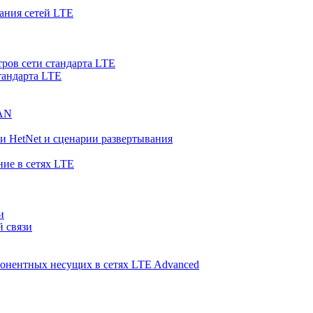
ания сетей LTE
ров сети стандарта LTE
тандарта LTE
RAN
и HetNet и сценарии развертывания
ние в сетях LTE
и
й связи
понентных несущих в сетях LTE Advanced