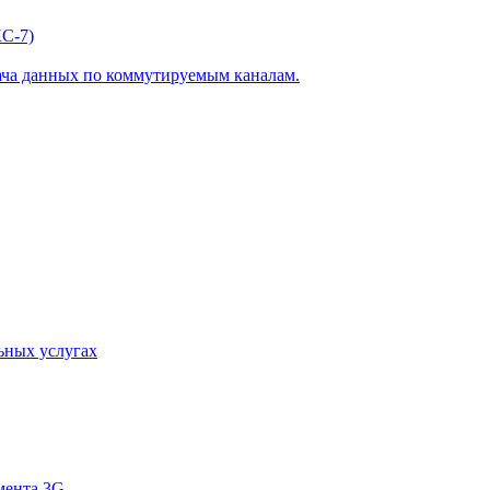
С-7)
ача данных по коммутируемым каналам.
ьных услугах
мента 3G