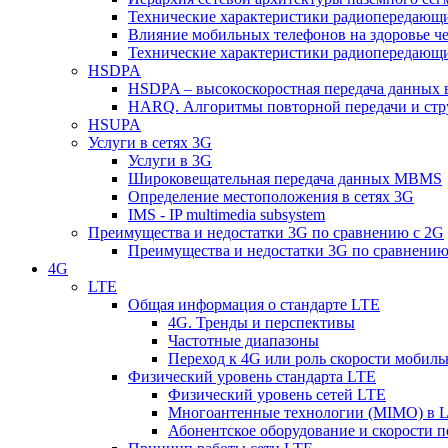
Технические характеристики радиопередающ
Влияние мобильных телефонов на здоровье ч
Технические характеристики радиопередающ
HSDPA
HSDPA – высокоскоростная передача данных 
HARQ. Алгоритмы повторной передачи и стр
HSUPA
Услуги в сетях 3G
Услуги в 3G
Широковещательная передача данных MBMS
Определение местоположения в сетях 3G
IMS - IP multimedia subsystem
Преимущества и недостатки 3G по сравнению с 2G
Преимущества и недостатки 3G по сравнению
4G
LTE
Общая информация о стандарте LTE
4G. Тренды и перспективы
Частотные диапазоны
Переход к 4G или роль скорости мобиль
Физический уровень стандарта LTE
Физический уровень сетей LTE
Многоантенные технологии (MIMO) в 
Абонентское оборудование и скорости п