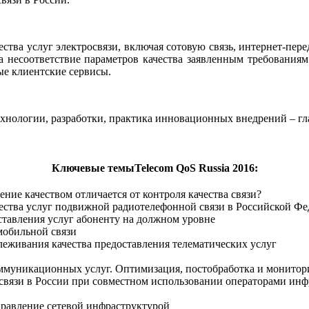
ества услуг электросвязи, включая сотовую связь, интернет-пе
на несоответствие параметров качества заявленным требовани
ые клиентские сервисы.
хнологии, разработки, практика инновационных внедрений – гл
Ключевые
темы
Telecom QoS Russia 2016:
ние качеством отличается от контроля качества связи?
ества услуг подвижной радиотелефонной связи в Российской Ф
тавления услуг абоненту на должном уровне
мобильной связи
леживания качества предоставления телематических услуг
екоммуникационных услуг. Оптимизация, постобработка и мон
г связи в России при совместном использовании операторами 
правление сетевой инфраструктурой