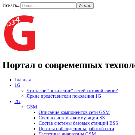
Искать...
Портал о современных технол
Главная
1G
Что такое "поколение" сетей сотовой связи?
Яркие представители поколения 1G
2G
GSM
Описание компонентов сети GSM
Состав системы коммутации SS
Состав системы базовых станций BSS
Центры наблюдения за работой сети
Частотные диапазоны GSM