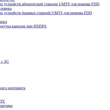
их устройств абонентской станции UMTS для режима FDD
еловека
их устройств базовых станций UMTS для режима FDD
вниз
уктура каналов при HSDPA
 с 2G
ного интернета
LTE
ередачи